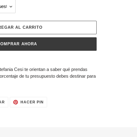
REGAR AL CARRITO
COMPRAR AHORA
Stefania Cesi te orientan a saber qué prendas
porcentaje de tu presupuesto debes destinar para
TUITEAR
PINEAR
AR
HACER PIN
EN
EN
TWITTER
PINTEREST