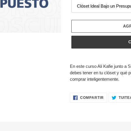
AG
Agregando
el
En este curso Ali Kafie junto a 
producto
debes tener en tu clóset y qué 
a
comprar inteligentemente.
tu
carrito
COMPARTIR
COMPARTIR
TUITE
EN
FACEBOOK