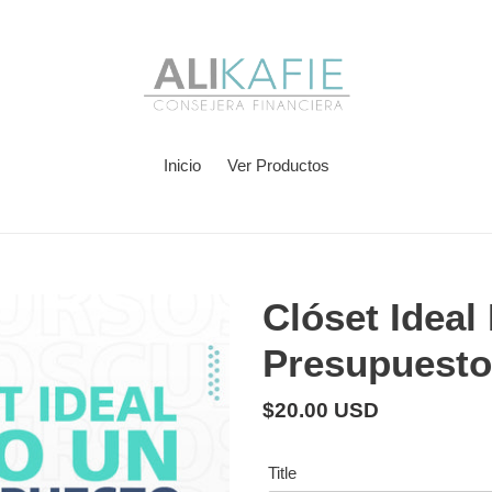
Inicio
Ver Productos
Clóset Ideal
Presupuesto
Precio
$20.00 USD
habitual
Title